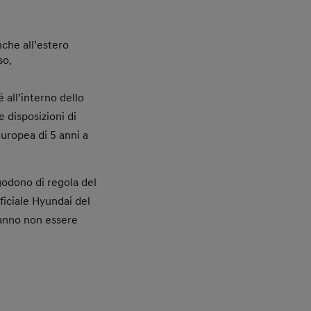
nche all’estero
so.
 all’interno dello
 disposizioni di
europea di 5 anni a
 godono di regola del
fficiale Hyundai del
ranno non essere