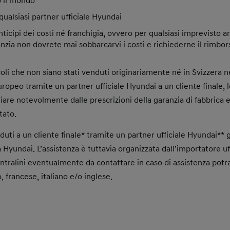
to il mondo
qualsiasi partner ufficiale Hyundai
icipi dei costi né franchigia, ovvero per qualsiasi imprevisto a
nzia non dovrete mai sobbarcarvi i costi e richiederne il rimbor
oli che non siano stati venduti originariamente né in Svizzera né
peo tramite un partner ufficiale Hyundai a un cliente finale, le
iare notevolmente dalle prescrizioni della garanzia di fabbrica 
tato.
duti a un cliente finale* tramite un partner ufficiale Hyundai**
a Hyundai. L’assistenza è tuttavia organizzata dall’importatore u
centralini eventualmente da contattare in caso di assistenza pot
, francese, italiano e/o inglese.