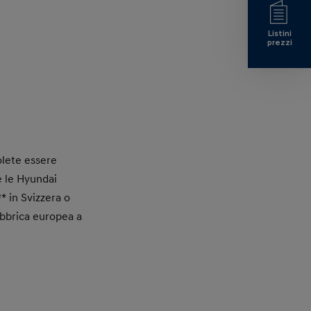
Listini
prezzi
olete essere
e le Hyundai
* in Svizzera o
abbrica europea a