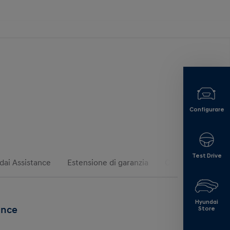
Configurare
Test Drive
dai Assistance
Estensione di garanzia
Contratti di man
Hyundai
ance
Store