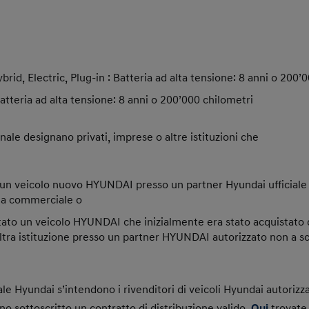
id, Electric, Plug-in : Batteria ad alta tensione: 8 anni o 200’
tteria ad alta tensione: 8 anni o 200’000 chilometri
finale designano privati, imprese o altre istituzioni che
un veicolo nuovo HYUNDAI presso un partner Hyundai ufficiale 
ita commerciale o
ato un veicolo HYUNDAI che inizialmente era stato acquistato d
ltra istituzione presso un partner HYUNDAI autorizzato non a sc
ale Hyundai s’intendono i rivenditori di veicoli Hyundai autoriz
ano sottoscritto un contratto di distribuzione valido.
Qui
trovate i