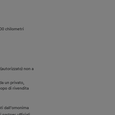
000 chilometri
(autorizzato) non a
a un privato,
opo di rivendita
zati dall’omonima
 partner ufficiali