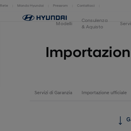
Rete
Mondo Hyundai
Pressrom
Contattaci
Logo
Consulenza
Hyundai
Modelli
Servi
& Aquisto
Switzerland
Importazione
Servizi di Garanzia
Importazione ufficiale
G