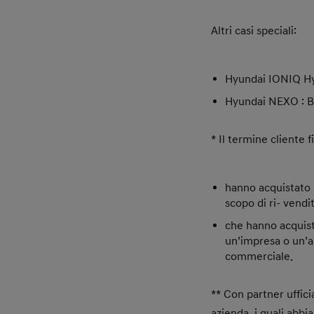
Altri casi speciali:
Hyundai IONIQ Hybr
Hyundai NEXO : Ba
* Il termine cliente 
hanno acquistato 
scopo di ri- vend
che hanno acquist
un’impresa o un’a
commerciale.
** Con partner uffici
azienda, i quali abbi