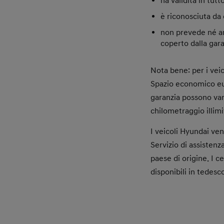
ha validità in tut
è riconosciuta da 
non prevede né ant
coperto dalla gara
Nota bene: per i veic
Spazio economico euro
garanzia possono var
chilometraggio illimi
I veicoli Hyundai ven
Servizio di assistenz
paese di origine. I 
disponibili in tedesco