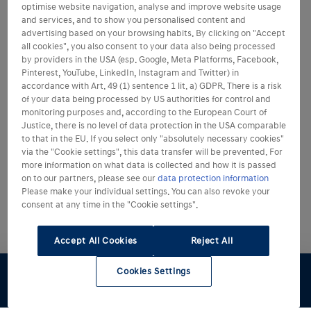
optimise website navigation, analyse and improve website usage
and services, and to show you personalised content and
advertising based on your browsing habits. By clicking on "Accept
all cookies", you also consent to your data also being processed
by providers in the USA (esp. Google, Meta Platforms, Facebook,
Pinterest, YouTube, LinkedIn, Instagram and Twitter) in
accordance with Art. 49 (1) sentence 1 lit. a) GDPR. There is a risk
of your data being processed by US authorities for control and
monitoring purposes and, according to the European Court of
Justice, there is no level of data protection in the USA comparable
to that in the EU. If you select only "absolutely necessary cookies"
via the "Cookie settings", this data transfer will be prevented. For
more information on what data is collected and how it is passed
on to our partners, please see our
data protection information
Please make your individual settings. You can also revoke your
consent at any time in the "Cookie settings".
Accept All Cookies
Reject All
Cookies Settings
Konfigurator
Angebot
Probefahrt
Preislisten
Händlersuche