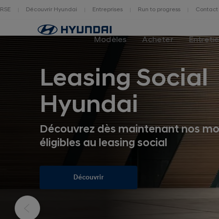
RSE
Découvrir Hyundai
Entreprises
Run to progress
Contact
Modèles
Acheter
Entreti
Leasing Social
Hyundai
Découvrez dès maintenant nos mo
éligibles au leasing social
Découvrir