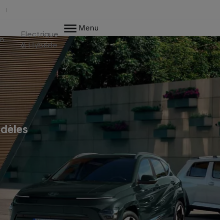
Menu
Electrique
en
& Hybride
dèles