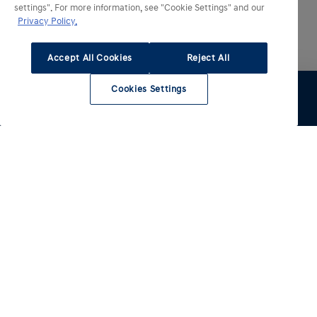
settings". For more information, see "Cookie Settings" and our
Privacy Policy.
Accept All Cookies
Reject All
Cookies Settings
Essai
Configurer
Voir le stock
Entretien
Comparateur
Nos modèles électrifiés
Nos autres modèles
INSTER
IONIQ 3
Electrique
IONIQ 5
i20