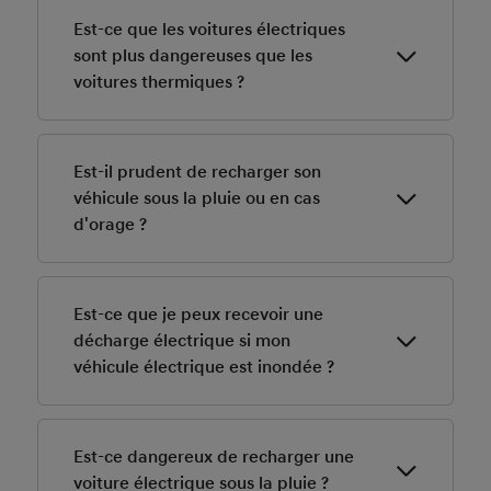
Est-ce que les voitures électriques
sont plus dangereuses que les
voitures thermiques ?
Non, elles sont tout aussi sûres que les voitures
thermiques.
Est-il prudent de recharger son
véhicule sous la pluie ou en cas
d'orage ?
Oui car le cycle de charge des véhicules électriques
est totalement sûr car les câbles sont parfaitement
Est-ce que je peux recevoir une
isolés. Il n'y a aucun danger pour les personnes à bord.
décharge électrique si mon
véhicule électrique est inondée ?
Non car le cycle de charge des véhicules électriques
est totalement sûr car la batterie haute tension est
Est-ce dangereux de recharger une
scellée contre l'intrusion d'eau et les câbles sont
voiture électrique sous la pluie ?