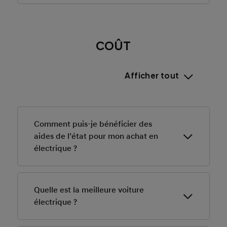
-> En savoir plus sur le freinage régénératif
L’amortissement suit la règle du véhicule sur cinq ans,
avec possibilité de séparer la batterie si sa valeur
apparaît distinctement sur la facture.
COÛT
-> Tout savoir sur l’amortissement de la batterie
Afficher tout
Comment puis-je bénéficier des
aides de l’état pour mon achat en
électrique ?
Il vous suffit de vous rendre chez votre distributeur
agréé Hyundai qui s'occupera de tout. Le distributeur
Quelle est la meilleure voiture
se chargera d'effectuer les démarches
électrique ?
administratives afin que le bonus écologique vienne
en déduction du prix de vente du véhicule.