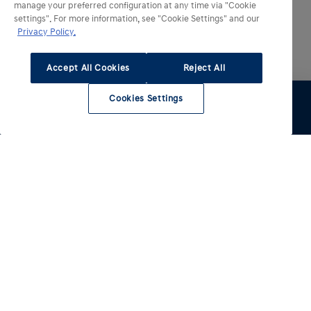
manage your preferred configuration at any time via "Cookie
settings". For more information, see "Cookie Settings" and our
Privacy Policy.
Accept All Cookies
Reject All
Cookies Settings
Essai
Configurer
Voir le stock
Entretien
Comparateur
Nos modèles électrifiés
Nos autres modèles
INSTER
IONIQ 3
Electrique
IONIQ 5