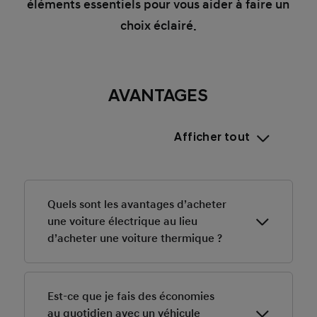
éléments essentiels pour vous aider à faire un
choix éclairé.
AVANTAGES
Afficher tout
Quels sont les avantages d’acheter
une voiture électrique au lieu
d’acheter une voiture thermique ?
Les voitures électriques coûtent moins cher à l’usage,
nécessitent peu d’entretien et permettent de circuler
Est-ce que je fais des économies
librement en zone ZFE. Elles offrent aussi une conduite
au quotidien avec un véhicule