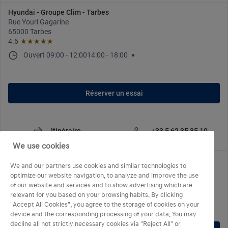
Hyundai - Groupe Clim - Tarbes
Rue Youri Gagarine
65000 Tarbes
4.6
★★★★★
Ouvert
09:00
-
12:00
14:00
-
18:00
Réserver un essai
Itinéraire
+33 5 62 35 35 10
We use cookies
Hyundai Abbeville - Mary Automobiles
We and our partners use cookies and similar technologies to
Rue Jules Verne
optimize our website navigation, to analyze and improve the use
80100 Abbeville
of our website and services and to show advertising which are
Ouvert
09:00
-
12:00
14:00
-
18:00
relevant for you based on your browsing habits. By clicking
"Accept All Cookies", you agree to the storage of cookies on your
device and the corresponding processing of your data. You may
decline all not strictly necessary cookies via "Reject All" or