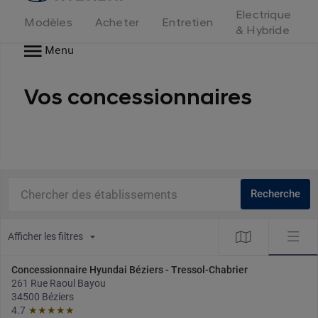
d'accueil
Electrique
Modèles
Acheter
Entretien
& Hybride
Menu
Vos concessionnaires
Chercher des établissements
Recherche
Afficher les filtres
Concessionnaire Hyundai Béziers - Tressol-Chabrier
261 Rue Raoul Bayou
34500 Béziers
4.7
★★★★★