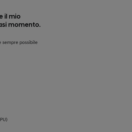
 il mio
siasi momento.
, è sempre possibile
(PU)