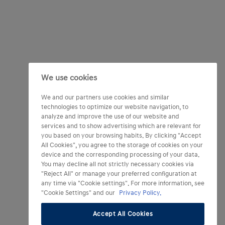
We use cookies
We and our partners use cookies and similar
technologies to optimize our website navigation, to
analyze and improve the use of our website and
services and to show advertising which are relevant for
you based on your browsing habits. By clicking "Accept
All Cookies", you agree to the storage of cookies on your
device and the corresponding processing of your data.
You may decline all not strictly necessary cookies via
"Reject All" or manage your preferred configuration at
any time via "Cookie settings". For more information, see
"Cookie Settings" and our
Privacy Policy.
Accept All Cookies