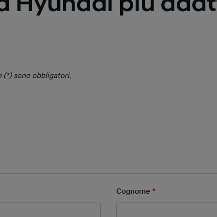
a Hyundai più adat
 (*) sono obbligatori.
 Field
ield
Cognome
*
Mandatory Field