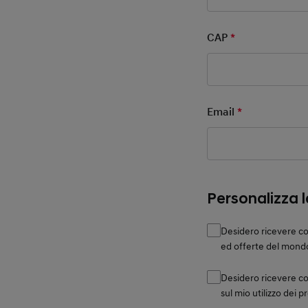
CAP
*
Mandatory Fie
Email
*
Mandatory F
Personalizza 
Desidero ricevere co
ed offerte del mond
Desidero ricevere c
sul mio utilizzo dei p