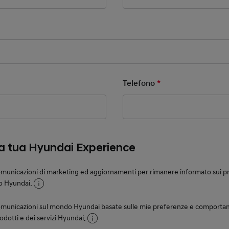
ld
ield
Telefono
*
Mandatory Field
la tua Hyundai Experience
municazioni di marketing ed aggiornamenti per rimanere informato sui prod
o Hyundai.
omunicazioni sul mondo Hyundai basate sulle mie preferenze e comportam
rodotti e dei servizi Hyundai.