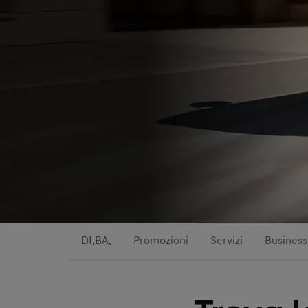
DI.BA.
Promozioni
Servizi
Business