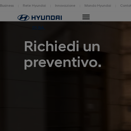
Business
Rete Hyundai
Innovazione
Mondo Hyundai
Contat
Home
Menu
DI.BA.
Richiedi un
preventivo.