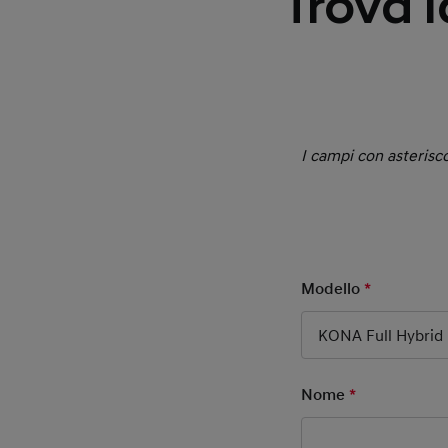
Trova l
I campi con asterisco
Modello
*
Mandatory
KONA Full Hybrid
Nome
*
Mandatory F