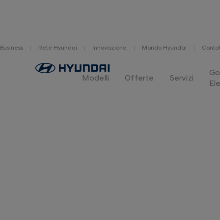
Business
Rete Hyundai
Innovazione
Mondo Hyundai
Contat
Home
G
Modelli
Offerte
Servizi
Ele
Il viaggio di Hyundai i
Ora è il momento della nuova generazione 