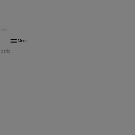
taci
Menu
o
ctric
10 si conclude.
di city car Hyundai.