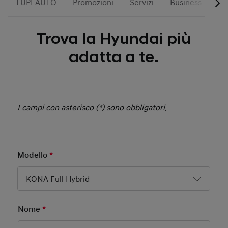
LUPI AUTO
Promozioni
Servizi
Business
Trova la Hyundai più
adatta a te.
I campi con asterisco (*) sono obbligatori.
Modello
*
Mandatory Field
KONA Full Hybrid
Nome
*
Mandatory Field