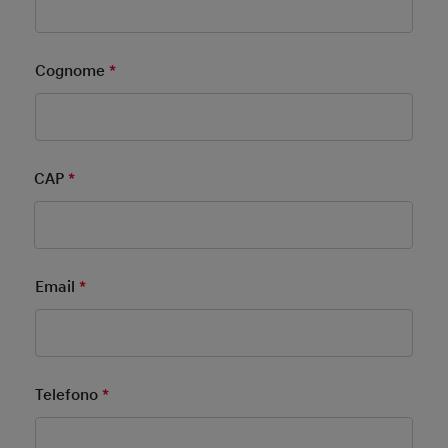
Cognome
*
Mandatory Field
CAP
*
Mandatory Field
Email
*
Mandatory Field
Telefono
*
Mandatory Field