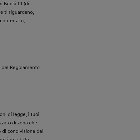
ni Bensi 11
(di
e ti riguardano,
center al n.
37 del Regolamento
oni di legge, i tuoi
izzato di zona che
e di condivisione dei
he riguarda le