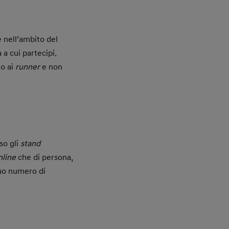
e nell’ambito del
 a cui partecipi.
to ai
runner
e non
so gli
stand
nline
che di persona,
 tuo numero di