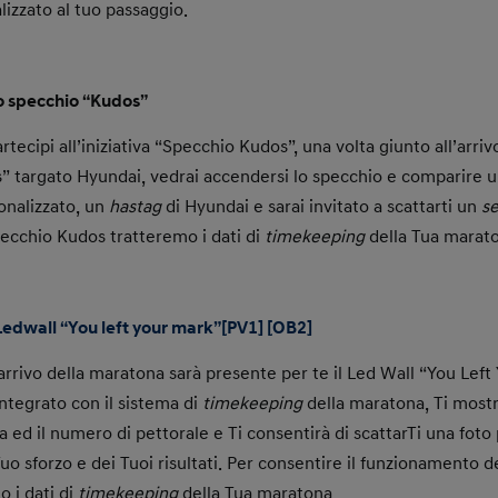
lizzato al tuo passaggio.
lo specchio “Kudos”
rtecipi all’iniziativa “Specchio Kudos”,
una volta giunto all’arrivo
” targato Hyundai, vedrai accendersi lo specchio e comparire 
onalizzato, un
hastag
di Hyundai e sarai invitato a scattarti un
se
pecchio Kudos tratteremo i dati di
timekeeping
della Tua marat
 Ledwall “You left your mark”
[PV1]
[OB2]
’arrivo della maratona sarà presente per te il Led Wall “You Lef
integrato con il sistema di
timekeeping
della maratona, Ti mostre
ed il numero di pettorale e Ti consentirà di scattarTi una foto 
uo sforzo e dei Tuoi risultati. Per consentire il funzionamento d
o i dati di
timekeeping
della Tua maratona.