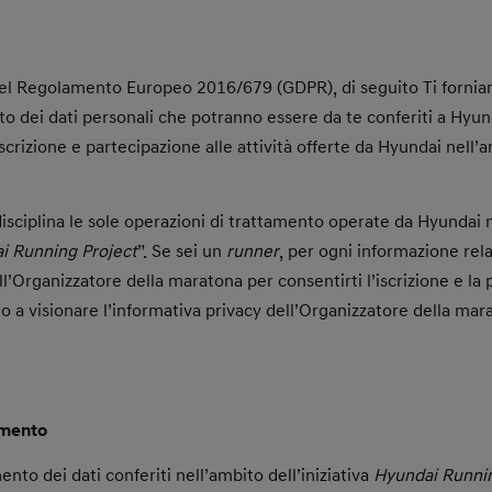
3 del Regolamento Europeo 2016/679 (GDPR), di seguito Ti fornia
nto dei dati personali che potranno essere da te conferiti a H
i iscrizione e partecipazione alle attività offerte da Hyundai nell’
isciplina le sole operazioni di trattamento operate da Hyundai n
i Running Project
”. Se sei un
runner
, per ogni informazione rel
all’Organizzatore della maratona per consentirti l’iscrizione e la
mo a visionare l’informativa privacy dell’Organizzatore della mara
tamento
mento dei dati conferiti nell’ambito dell’iniziativa
Hyundai Runnin