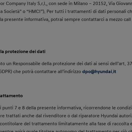
r Company Italy S.r.l., con sede in Milano – 20152, Via Giovan
a Società” o “HMCI”). Per tutti i trattamenti di dati personali ch
la presente informativa, potrai sempre contattarci a mezzo call 
la protezione dei dati
to un Responsabile della protezione dei dati ai sensi dell’art. 
PR) che potrà contattare all’indirizzo
dpo@hyundai.it
 trattamento
 ai punti 7 e 8 della presente informativa, ricorrendone le condizi
re trattati anche dal rivenditore o dal riparatore Hyundai autor
 contitolare del trattamento limitatamente alla fase di raccolta 
 mentre agirà quale titolare autonomo del trattamento per ciò c