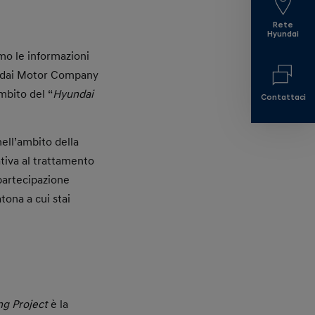
Rete
Hyundai
mo le informazioni
yundai Motor Company
ambito del “
Hyundai
Contattaci
ell’ambito della
ativa al trattamento
 partecipazione
tona a cui stai
g Project
è la