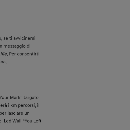
, se ti avvicinerai
un messaggio di
lfie
. Per consentirti
ona.
t Your Mark” targato
rà i km percorsi, il
per lasciare un
el Led Wall “You Left