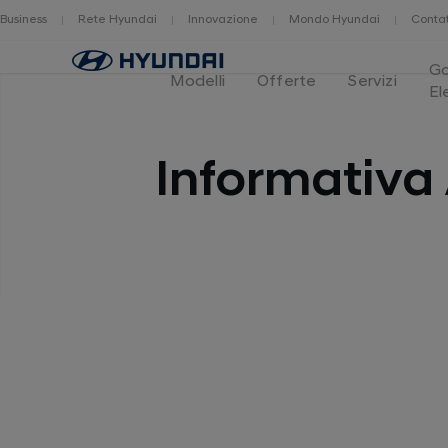
Business
Rete Hyundai
Innovazione
Mondo Hyundai
Contat
Home
G
Modelli
Offerte
Servizi
El
Informativa 