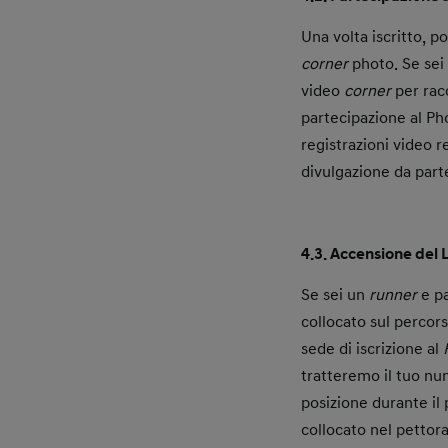
Una volta iscritto, p
corner
photo. Se sei
video
corner
per racc
partecipazione al Ph
registrazioni video r
divulgazione da parte
4.3. Accensione del
Se sei un
runner
e p
collocato sul percor
sede di iscrizione al
tratteremo il tuo num
posizione durante il 
collocato nel pettora