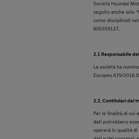
Società Hyundai Moto
seguito anche solo “l
come disciplinati nel
800359127.
2.1 Responsabile del
La società ha nomina
Europeo 679/2016 (GD
2.2. Contitolari del
Per le finalità di cui
dati potrebbero esse
opererà in qualità di
dati e dei consensi,