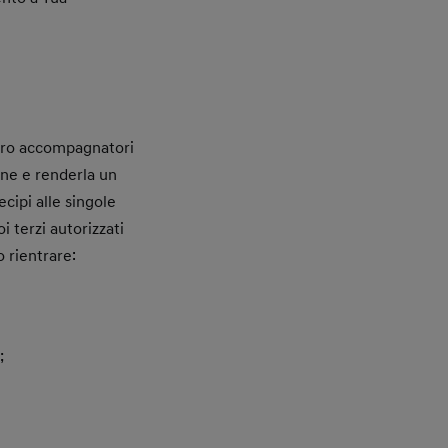
loro accompagnatori
ione e renderla un
ecipi alle singole
oi terzi autorizzati
o rientrare:
;