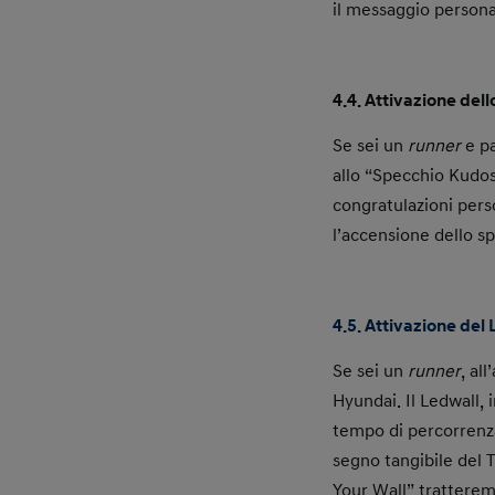
il messaggio persona
4.4. Attivazione del
Se sei un
runner
e pa
allo “Specchio Kudos
congratulazioni pers
l’accensione dello s
4.5. Attivazione del
Se sei un
runner
,
all
Hyundai. Il Ledwall, 
tempo di percorrenza 
segno tangibile del T
Your Wall” tratterem