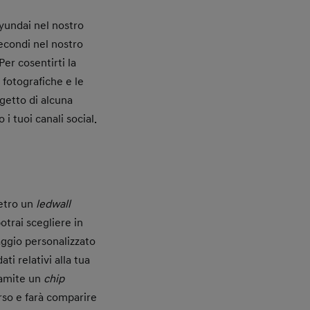
Hyundai nel nostro
secondi nel nostro
er cosentirti la
fotografiche e le
getto di alcuna
i tuoi canali social.
metro un
ledwall
trai scegliere in
aggio personalizzato
ti relativi alla tua
tramite un
chip
rso e farà comparire