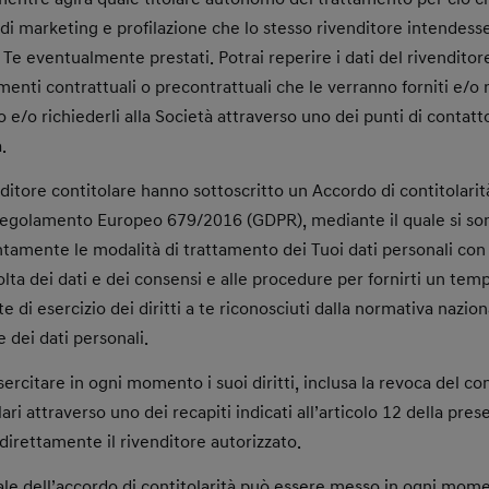
 di marketing e profilazione che lo stesso rivenditore intendess
 Te eventualmente prestati. Potrai reperire i dati del rivendito
enti contrattuali o precontrattuali che le verranno forniti e/o 
o e/o richiederli alla Società attraverso uno dei punti di contatto
.
nditore contitolare hanno sottoscritto un Accordo di contitolari
 Regolamento Europeo 679/2016 (GDPR), mediante il quale si so
amente le modalità di trattamento dei Tuoi dati personali con 
olta dei dati e dei consensi e alle procedure per fornirti un tem
ste di esercizio dei diritti a te riconosciuti dalla normativa nazi
 dei dati personali.
esercitare in ogni momento i suoi diritti, inclusa la revoca del c
lari attraverso uno dei recapiti indicati all’articolo 12 della pre
irettamente il rivenditore autorizzato.
ale dell’accordo di contitolarità può essere messo in ogni mom