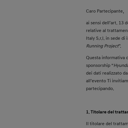
Caro Partecipante,
ai sensi dell’art. 1
relative al trattame
Italy S.r.l. in sede d
Running Project
”.
Questa informativa d
sponsorship “
Hyunda
dei dati realizzato d
all’evento Ti invitia
partecipando.
1. Titolare del trat
Il titolare del tratta