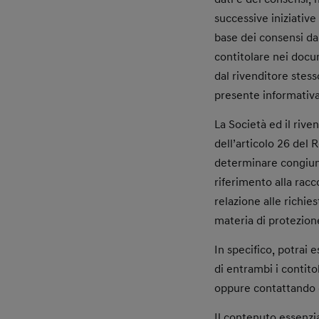
successive iniziative
base dei consensi da
contitolare nei docum
dal rivenditore stess
presente informativa
La Società ed il rive
dell’articolo 26 del
determinare congiunt
riferimento alla racc
relazione alle richie
materia di protezione
In specifico, potrai 
di entrambi i contito
oppure contattando d
Il contenuto essenzi