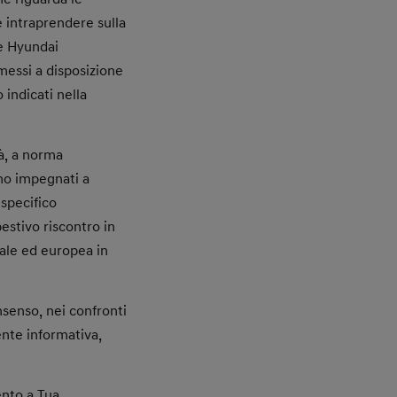
e intraprendere sulla
re Hyundai
messi a disposizione
 indicati nella
tà, a norma
no impegnati a
specifico
pestivo riscontro in
onale ed europea in
onsenso, nei confronti
sente informativa,
ento a Tua