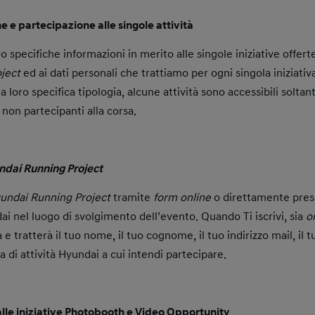
one e partecipazione alle singole attività
o specifiche informazioni in merito alle singole iniziative offert
oject
ed ai dati personali che trattiamo per ogni singola iniziativa
a loro specifica tipologia, alcune attività sono accessibili soltan
i non partecipanti alla corsa.
ndai Running Project
undai Running Project
tramite
form online
o direttamente pres
ai nel luogo di svolgimento dell’evento. Quando Ti iscrivi, sia
o
à e tratterà il tuo nome, il tuo cognome, il tuo indirizzo mail, il
ia di attività Hyundai a cui intendi partecipare.
alle iniziative Photobooth e Video Opportunity