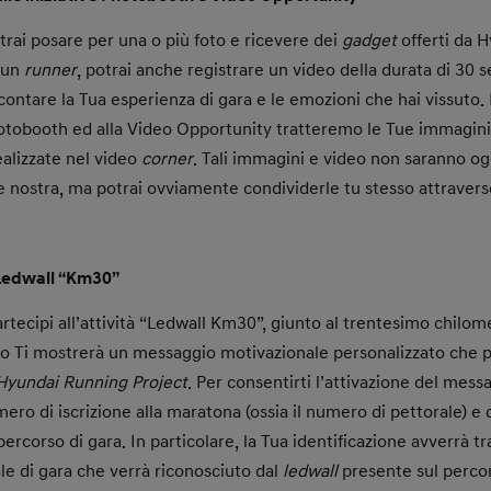
otrai posare per una o più foto e ricevere dei
gadget
offerti da 
 un
runner
, potrai anche registrare un video della durata di 30 
ontare la Tua esperienza di gara e le emozioni che hai vissuto. P
otobooth ed alla Video Opportunity tratteremo le Tue immagini 
ealizzate nel video
corner
. Tali immagini e video non saranno og
 nostra, ma potrai ovviamente condividerle tu stesso attraverso 
 Ledwall “Km30”
artecipi all’attività “Ledwall Km30”, giunto al trentesimo chilo
so Ti mostrerà un messaggio motivazionale personalizzato che po
Hyundai Running Project
. Per consentirti l’attivazione del mess
ero di iscrizione alla maratona (ossia il numero di pettorale) e da
percorso di gara. In particolare, la Tua identificazione avverrà 
le di gara che verrà riconosciuto dal
ledwall
presente sul perco