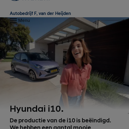
Autobedrijf F. van der Heijden
Menu
Hyundai i10.
De productie van de i10 is beëindigd.
We hebben een aantal mooie