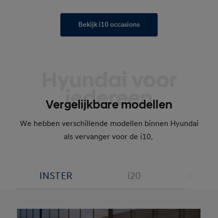
Bekijk i10 occasions
Hyundai voor
iedereen
Vergelijkbare modellen
We hebben verschillende modellen binnen Hyundai
als vervanger voor de i10.
INSTER
i20
Alle H