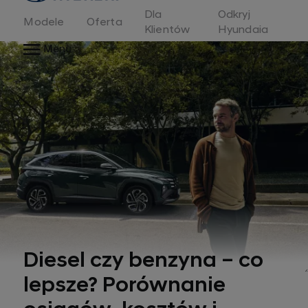
Dla
Odkryj
Modele
Oferta
Klientów
Hyundaia
Menu
Diesel czy benzyna – co
lepsze? Porównanie