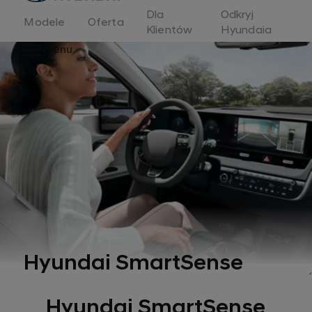
Dla
Odkryj
Modele
Oferta
Klientów
Hyundaia
Menu
Hyundai SmartSense
Hyundai SmartSense