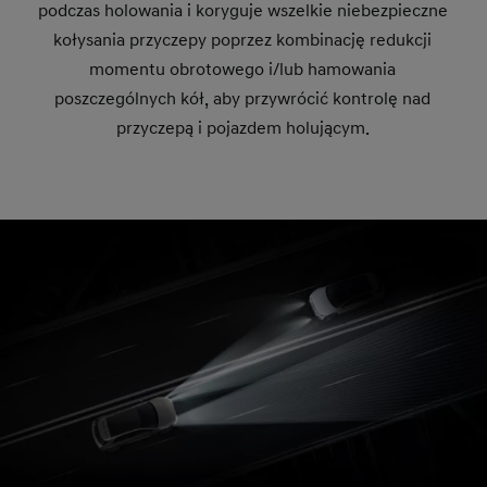
podczas holowania i koryguje wszelkie niebezpieczne
kołysania przyczepy poprzez kombinację redukcji
momentu obrotowego i/lub hamowania
poszczególnych kół, aby przywrócić kontrolę nad
przyczepą i pojazdem holującym.