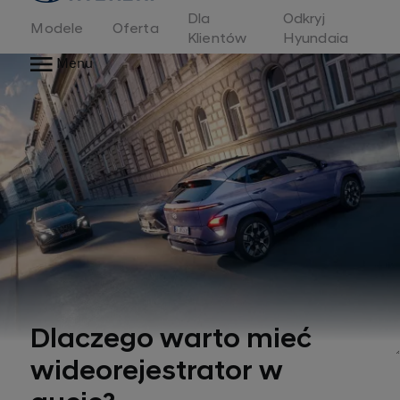
Dla
Odkryj
Modele
Oferta
Klientów
Hyundaia
Menu
Dlaczego warto mieć
wideorejestrator w