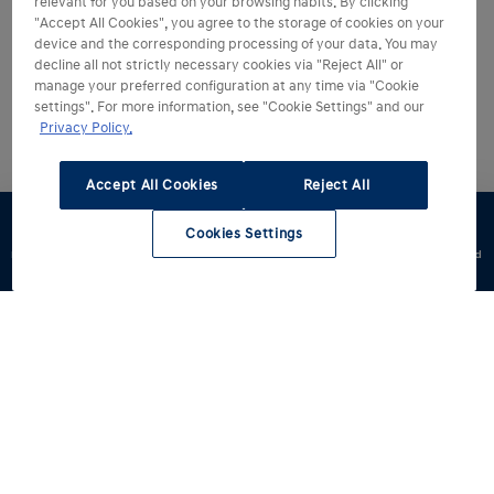
relevant for you based on your browsing habits. By clicking
"Accept All Cookies", you agree to the storage of cookies on your
device and the corresponding processing of your data. You may
decline all not strictly necessary cookies via "Reject All" or
manage your preferred configuration at any time via "Cookie
settings". For more information, see "Cookie Settings" and our
Privacy Policy.
Accept All Cookies
Reject All
Cookies Settings
Konfigurator
Jazda
Zapytaj o
Znajdź
Dostępne od
testowa
ofertę
dealera
ręki
Modele