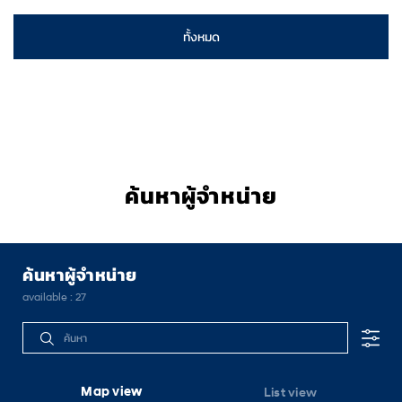
IONIQ 5 N
ทั้งหมด
3,999,000 บาท
starting MSRP
ดูเพิ่มเติม
ค้นหาผู้จำหน่าย
ค้นหาผู้จำหน่าย
available :
27
Map view
List view