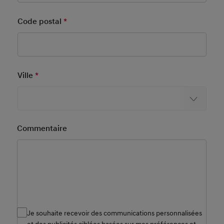
Code postal
*
Mandatory Field
Ville
*
Mandatory Field
Commentaire
Consents1
Personnalisation de votre
expérience Hyundai.
Je souhaite recevoir des communications personnalisées