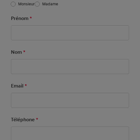
Salutation
*
Monsieur
Madame
Basic User Info
Prénom
*
Mandatory Field
Nom
*
Mandatory Field
Email
*
Mandatory Field
Téléphone
*
Mandatory Field