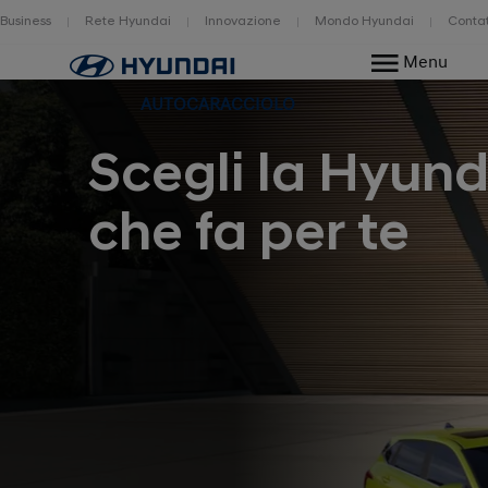
Business
Rete Hyundai
Innovazione
Mondo Hyundai
Contat
Home
Menu
AUTOCARACCIOLO
Scegli la Hyund
che fa per te