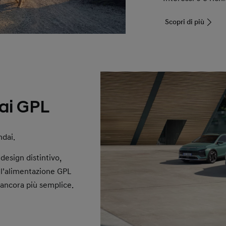
Scopri di più
i GPL
ndai.
esign distintivo,
ell’alimentazione GPL
ancora più semplice.