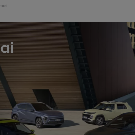
taci
ai