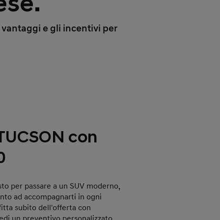
ese.
vantaggi e gli incentivi per
 TUCSON con
0
sto per passare a un SUV moderno,
onto ad accompagnarti in ogni
tta subito dell'offerta con
iedi un preventivo personalizzato.