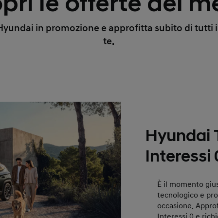
pri le offerte del m
undai in promozione e approfitta subito di tutti i 
te.
Hyundai
Interessi 
È il momento giu
tecnologico e pr
occasione. Approfi
Interessi 0 e rich