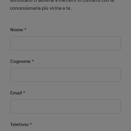
sottostanti ci aiuterai a metterti in contatto con la
concessionaria più vicina a te.
Nome
*
Mandatory Field
Cognome
*
Mandatory Field
Email
*
Mandatory Field
Telefono
*
Mandatory Field