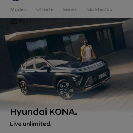
Modelli
Offerte
Servizi
Go Electric
Menu
Hyundai KONA.
Live unlimited.