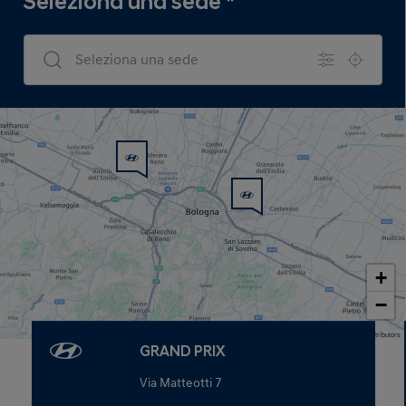
Seleziona una sede
*
Dealers Search
+
−
Map data © OpenStreetMap contributors
GRAND PRIX
Via Matteotti 7