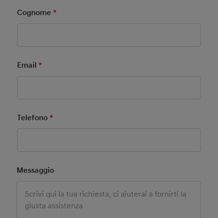
Cognome
*
Mandatory Field
Email
*
Mandatory Field
Telefono
*
Mandatory Field
Messaggio
Personalizza la tua Hyundai