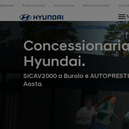
Business
Rete Hyundai
Innovazione
Mondo Hyundai
Contat
Home
SICAV2000 - AUTOPRESTIGE4x4
Concessionari
Hyundai.
SICAV2000 a Burolo e AUTOPREST
Aosta.