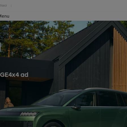
taci
Menu
a
IGE4x4 ad