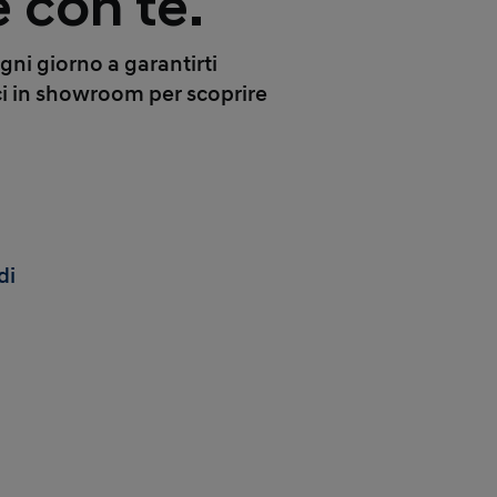
 con te.
ni giorno a garantirti
ci in showroom per scoprire
di