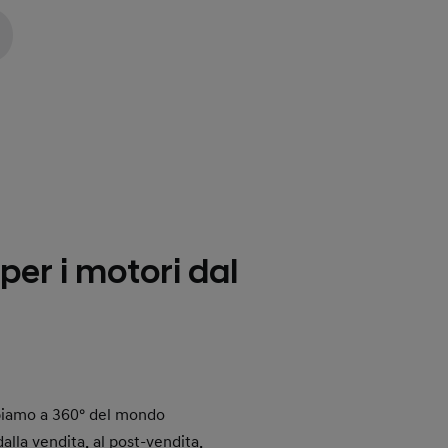
o
per i motori dal
piamo a 360° del mondo
alla vendita, al post-vendita,