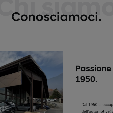
Chi siam
Conosciamoci.
Passione 
1950.
Dal 1950 ci occu
dell’automotive: d