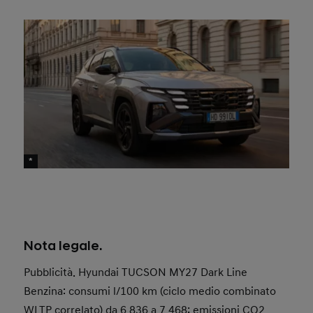
Offerta valida dal 01/08/2026 fino al 31/08/2026.
Esempio di finanziamento:
Hyundai
TUCSON MY27
Dark Line benzina 1.6 T-GDI MT 2WD.
Offerta valida con finanziamento Hyundai Plus.
Offerta valida fino a esaurimento disponibilità.
Grazie al contributo di Hyundai Italia e delle
Concessionarie aderenti.
*
Nota legale.
Pubblicità. Hyundai TUCSON MY27 Dark Line
Benzina: consumi l/100 km (ciclo medio combinato
WLTP correlato) da 6,836 a 7,468; emissioni CO2