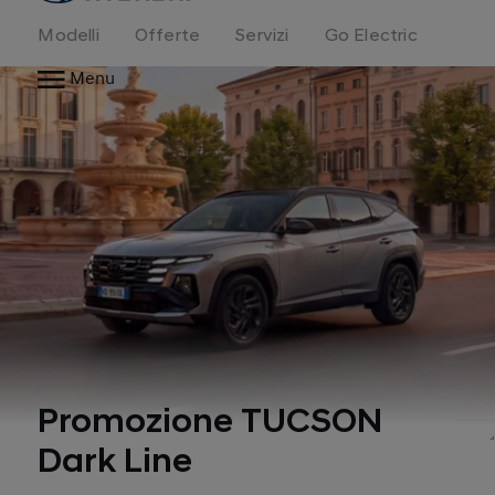
Modelli
Offerte
Servizi
Go Electric
Menu
Promozione TUCSON
*
Dark Line