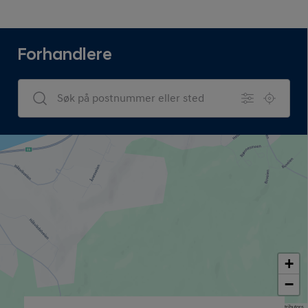
Forhandlere
Dealers Search
+
−
Map data © OpenStreetMap contributors