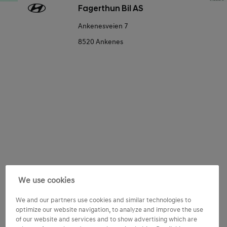
Fagerthun Bil AS
Ankenesveien 7
8520 Ankenes
Consent
Tilpass Hyundai-opplevelsen
We use cookies
Jeg ønsker å motta tilpasset innhold basert på mine
We and our partners use cookies and similar technologies to
preferanser og aktiviteter samt min bruk av Hyundai-
optimize our website navigation, to analyze and improve the use
produkter og -tjenester.
of our website and services and to show advertising which are