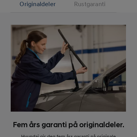
Originaldeler
Rustgaranti
L
Fem års garanti på originaldeler.
Hyundai gir deg fem års garanti på originale