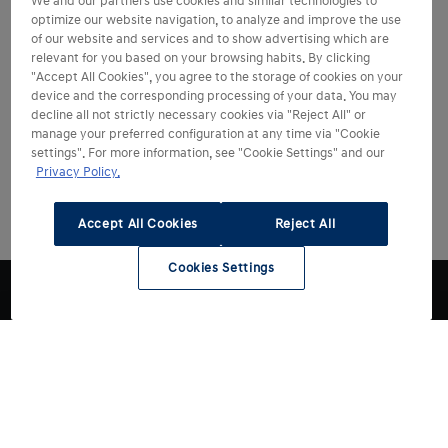
Hyundai.
We and our partners use cookies and similar technologies to
brukerhåndboken. Det er viktig å følge anbefalte
optimize our website navigation, to analyze and improve the use
Alle autoriserte Hyundai-forhandlere kan hjelpe deg
of our website and services and to show advertising which are
serviceintervaller og ta vare på dokumentasjon på
med garantiarbeid. Forhandleren vurderer feilen,
relevant for you based on your browsing habits. By clicking
utført vedlikehold.
"Accept All Cookies", you agree to the storage of cookies on your
behandler garantikravet og utfører eventuelle
device and the corresponding processing of your data. You may
garantireparasjoner. Dersom bilen ikke kan kjøres
decline all not strictly necessary cookies via "Reject All" or
Hyundai Veihjelp
trygt, kan du kontakte
for assistanse.
manage your preferred configuration at any time via "Cookie
settings". For more information, see "Cookie Settings" and our
Privacy Policy.
Accept All Cookies
Reject All
Cookies Settings
1
Hyundai sin 5-års garanti med ubegrenset kjørelengde
gjelder kun for Hyundai-kjøretøyer som opprinnelig er
solgt av en autorisert Hyundai-forhandler til en
sluttkunde, som angitt i vilkårene og betingelsene i
garantiheftet.