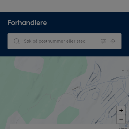
Forhandlere
Dealers Search
+
−
Map data © OpenStreetMap contributors