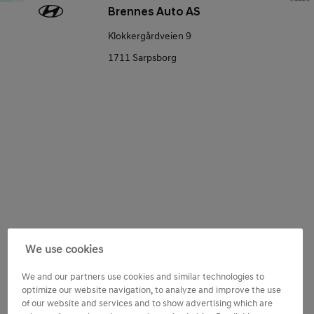
Brennes Auto AS
Klokkergårdveien 9
1711 Sarpsborg
Consent
Tilpass Hyundai-opplevelsen
We use cookies
Jeg ønsker å motta tilpasset innhold basert på mine
We and our partners use cookies and similar technologies to
preferanser og aktiviteter samt min bruk av Hyundai-
optimize our website navigation, to analyze and improve the use
produkter og -tjenester.
of our website and services and to show advertising which are