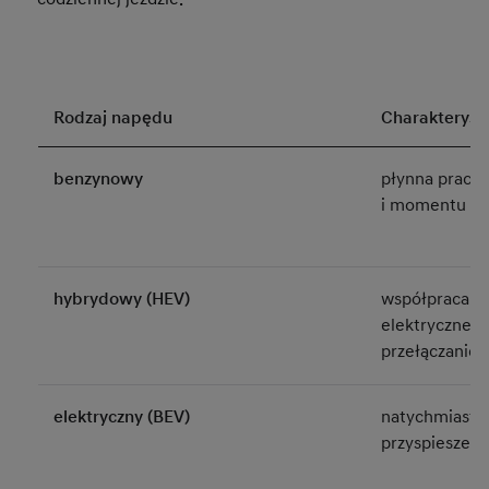
Rodzaj napędu
Charakteryst
benzynowy
płynna praca,
i momentu o
hybrydowy (HEV)
współpraca si
elektryczneg
przełączanie 
elektryczny (BEV)
natychmiasto
przyspieszeni