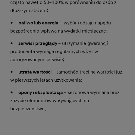
często nawet o 50–100% w porównaniu do osób z
dłuższym stażem;
●
paliwo lub energia
– wybór rodzaju napędu
bezpośrednio wpływa na wydatki miesięczne;
● serwis i przeglądy
– utrzymanie gwarancji
producenta wymaga regularnych wizyt w
autoryzowanym serwisie;
● utrata wartości
– samochód traci na wartości już
w pierwszych latach użytkowania;
● opony i eksploatacja
– sezonowa wymiana oraz
zużycie elementów wpływających na
bezpieczeństwo.