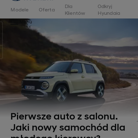
Dla
Odkryj
Modele
Oferta
Klientów
Hyundaia
Menu
Pierwsze auto z salonu.
Jaki nowy samochód dla