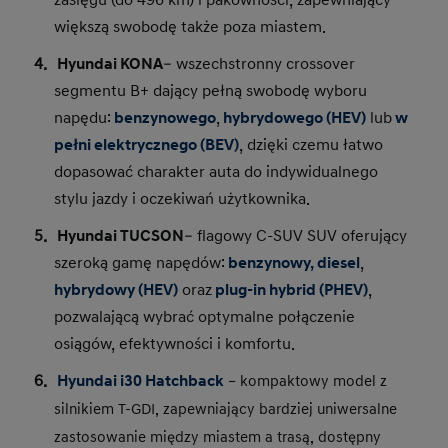
większą swobodę także poza miastem.
Hyundai KONA
– wszechstronny crossover
segmentu B+ dający pełną swobodę wyboru
napędu:
benzynowego
,
hybrydowego (HEV)
lub
w
pełni elektrycznego (BEV)
, dzięki czemu łatwo
dopasować charakter auta do indywidualnego
stylu jazdy i oczekiwań użytkownika.
Hyundai TUCSON
– flagowy C-SUV SUV oferujący
szeroką gamę napędów:
benzynowy, diesel
,
hybrydowy (HEV)
oraz
plug‑in hybrid (PHEV)
,
pozwalającą wybrać optymalne połączenie
osiągów, efektywności i komfortu.
Hyundai i30 Hatchback
 – kompaktowy model z 
silnikiem T-GDI, zapewniający bardziej uniwersalne 
zastosowanie między miastem a trasą, dostępny 