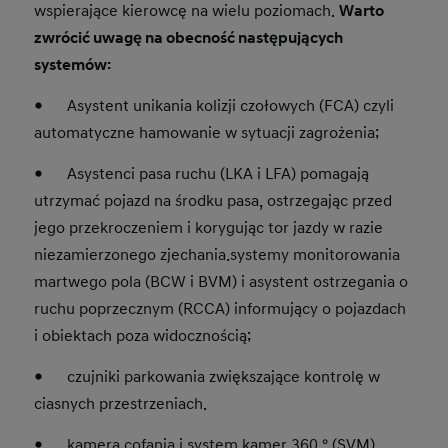
wspierające kierowcę na wielu poziomach.
Warto
zwrócić uwagę na obecność następujących
systemów:
● Asystent unikania kolizji czołowych (FCA) czyli
automatyczne hamowanie w sytuacji zagrożenia;
● Asystenci pasa ruchu (LKA i LFA) pomagają
utrzymać pojazd na środku pasa, ostrzegając przed
jego przekroczeniem i korygując tor jazdy w razie
niezamierzonego zjechania.systemy monitorowania
martwego pola (BCW i BVM) i asystent ostrzegania o
ruchu poprzecznym (RCCA) informujący o pojazdach
i obiektach poza widocznością;
● czujniki parkowania zwiększające kontrolę w
ciasnych przestrzeniach.
● kamera cofania i system kamer 360 ° (SVM)