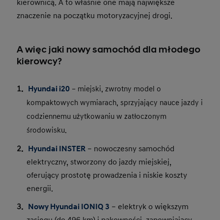
kierownicą. A to właśnie one mają największe
znaczenie na początku motoryzacyjnej drogi.
A więc jaki nowy samochód dla młodego
kierowcy?
Hyundai i20
 – miejski, zwrotny model o 
kompaktowych wymiarach, sprzyjający nauce jazdy i 
codziennemu użytkowaniu w zatłoczonym 
środowisku.
Hyundai INSTER
– nowoczesny samochód
elektryczny, stworzony do jazdy miejskiej,
oferujący prostotę prowadzenia i niskie koszty
energii.
Nowy Hyundai IONIQ 3
– elektryk o większym
zasięgu (do 496 km) i pakowności, zapewniający