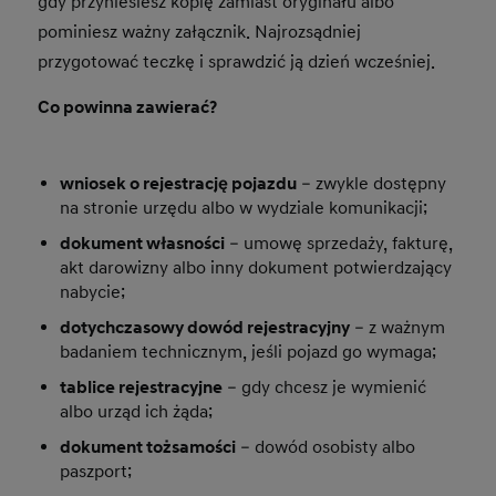
gdy przyniesiesz kopię zamiast oryginału albo
pominiesz ważny załącznik. Najrozsądniej
przygotować teczkę i sprawdzić ją dzień wcześniej.
Co powinna zawierać?
wniosek o rejestrację pojazdu
– zwykle dostępny
na stronie urzędu albo w wydziale komunikacji;
dokument własności
– umowę sprzedaży, fakturę,
akt darowizny albo inny dokument potwierdzający
nabycie;
dotychczasowy dowód rejestracyjny
– z ważnym
badaniem technicznym, jeśli pojazd go wymaga;
tablice rejestracyjne
– gdy chcesz je wymienić
albo urząd ich żąda;
dokument tożsamości
– dowód osobisty albo
paszport;