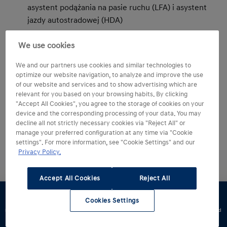
asystent podążania na pasie ruchu (LFA) i asystent
jazdy autostradowej (HDA)
Inteligentna klapa bagażnika
We use cookies
Bezkluczykowy dostęp
We and our partners use cookies and similar technologies to
optimize our website navigation, to analyze and improve the use
of our website and services and to show advertising which are
relevant for you based on your browsing habits. By clicking
"Accept All Cookies", you agree to the storage of cookies on your
device and the corresponding processing of your data. You may
decline all not strictly necessary cookies via "Reject All" or
manage your preferred configuration at any time via "Cookie
settings". For more information, see "Cookie Settings" and our
Privacy Policy.
Accept All Cookies
Reject All
Cookies Settings
Wybierz. Przetestuj. Jedź.
Konfigurator
Jazda
Zapytaj o
Znajdź
Dostępne od
testowa
ofertę
dealera
ręki