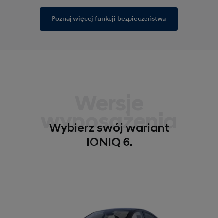
Poznaj więcej funkcji bezpieczeństwa
Wersje
wyposażenia
Wybierz swój wariant
IONIQ 6.