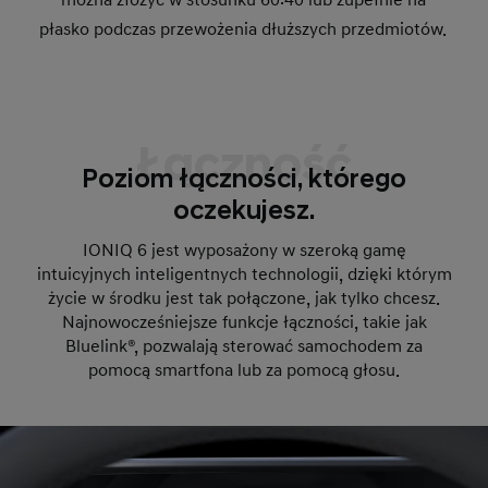
można złożyć w stosunku 60:40 lub zupełnie na
płasko podczas przewożenia dłuższych przedmiotów.
Łączność
Poziom łączności, którego
oczekujesz.
IONIQ 6 jest wyposażony w szeroką gamę
intuicyjnych inteligentnych technologii, dzięki którym
życie w środku jest tak połączone, jak tylko chcesz.
Najnowocześniejsze funkcje łączności, takie jak
Bluelink®, pozwalają sterować samochodem za
pomocą smartfona lub za pomocą głosu.