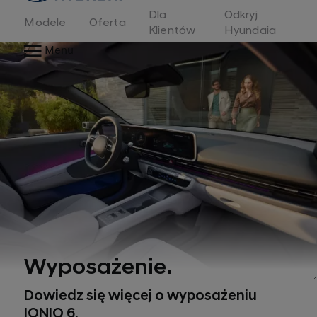
Dla
Odkryj
Modele
Oferta
Klientów
Hyundaia
Menu
Wyposażenie.
Dowiedz się więcej o wyposażeniu
IONIQ 6.