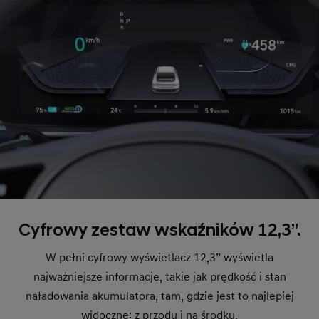
Cyfrowy zestaw wskaźników 12,3”.
W pełni cyfrowy wyświetlacz 12,3” wyświetla
najważniejsze informacje, takie jak prędkość i stan
naładowania akumulatora, tam, gdzie jest to najlepiej
widoczne: z przodu i na środku.