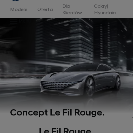
Dla
Odkryj
Modele
Oferta
Klientów
Hyundaia
Menu
Concept Le Fil Rouge.
Le Fil Rouge.