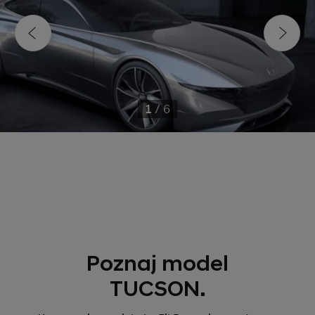
1
/
6
Poznaj model
TUCSON.