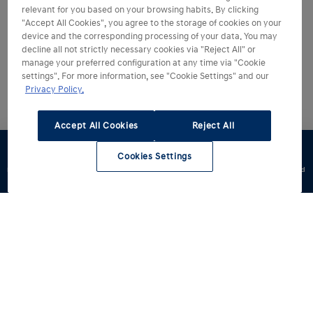
relevant for you based on your browsing habits. By clicking
"Accept All Cookies", you agree to the storage of cookies on your
device and the corresponding processing of your data. You may
decline all not strictly necessary cookies via "Reject All" or
manage your preferred configuration at any time via "Cookie
settings". For more information, see "Cookie Settings" and our
Privacy Policy.
Accept All Cookies
Reject All
Cookies Settings
Konfigurator
Jazda
Zapytaj o
Znajdź
Dostępne od
testowa
ofertę
dealera
ręki
Modele