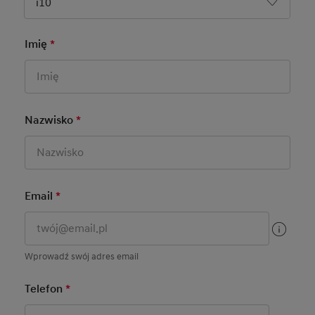
i10
Imię
*
Mandatory Field
Basic User Info
Nazwisko
*
Mandatory Field
Email
*
Mandatory Field
Wprowadź swój adres email
Telefon
*
Mandatory Field