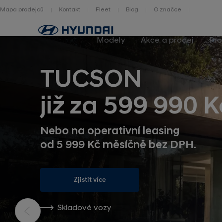
Mapa prodejců
Kontakt
Fleet
Blog
O značce
Zpět
na
Modely
Akce a prodej
Pro
homepage
TUCSON
již za 599 990 K
Nebo na operativní leasing
od 5 999 Kč měsíčně bez DPH.
Zjistit více
Skladové vozy