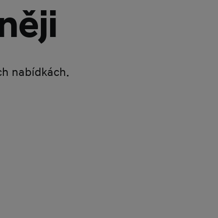
něji
ích nabídkách.