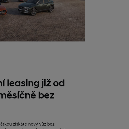
í leasing již od
 měsíčně bez
plátkou získáte nový vůz bez