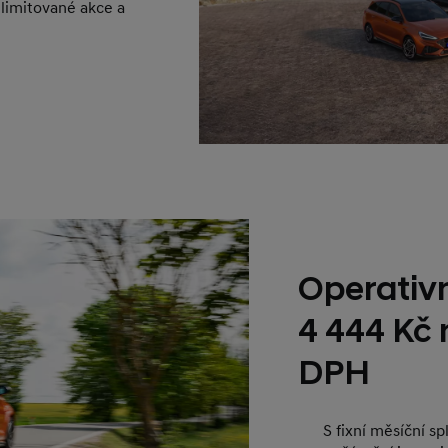
 limitované akce a
Operativn
4 444 Kč
DPH
S fixní měsíční s