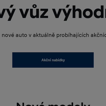
ý vůz výhod
é nové auto v aktuálně probíhajících akčn
Akční nabídky