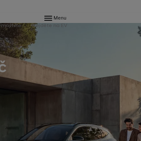
Menu
 majitele
Přejděte na EV
č