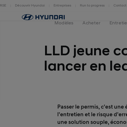
RSE
Découvrir Hyundai
Entreprises
Run to progress
Contact
Page
d'accueil
Modèles
Acheter
Entreti
LLD jeune co
lancer en le
Passer le permis, c’est une 
l’entretien et le risque d’er
une solution souple, écono