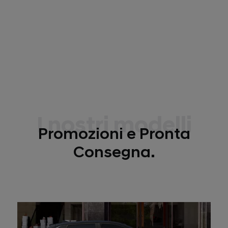
I nostri modelli
Promozioni e Pronta
Consegna.