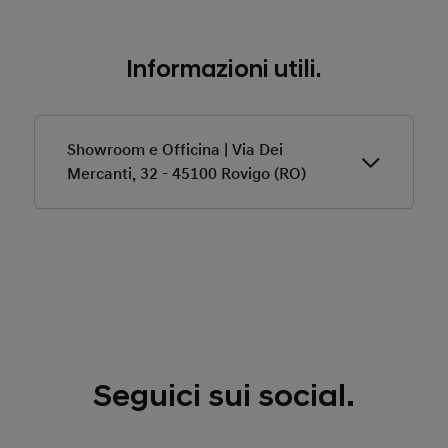
Informazioni utili.
Showroom e Officina | Via Dei
Mercanti, 32 - 45100 Rovigo (RO)
Acquista in Pronta Consegna o Usato
Esplora i veicoli in Pronta Consegna
Seguici sui social.
Ricarica qui la tua Hyundai
Il servizio è dedicato esclusivamente ai nostri clienti