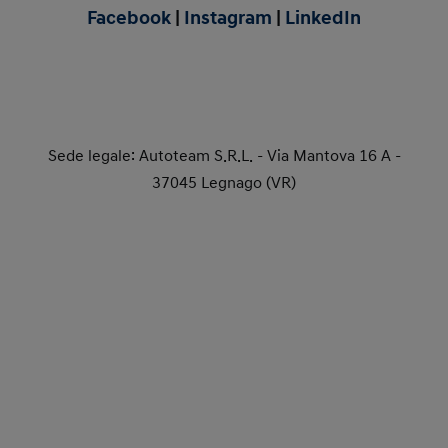
Facebook
|
Instagram
|
LinkedIn
Colonnina di ricarica in Showroom: 22kw
Colonnina di ricarica in Officina: 3 kw
Sede legale: Autoteam S.R.L. - Via Mantova 16 A -
37045 Legnago (VR)