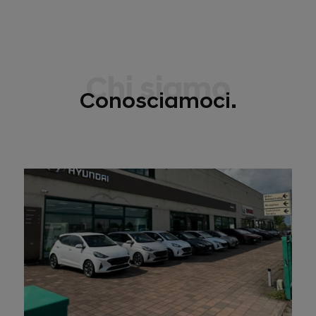
Chi siamo
Conosciamoci.