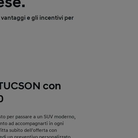
ese.
vantaggi e gli incentivi per
 TUCSON con
0
sto per passare a un SUV moderno,
onto ad accompagnarti in ogni
tta subito dell'offerta con
iedi un preventivo personalizzato.