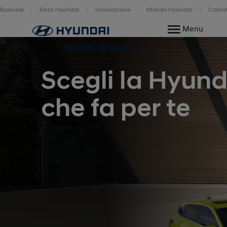
Business
Rete Hyundai
Innovazione
Mondo Hyundai
Contat
Home
Menu
GRUPPO FERRARI
Scegli la Hyund
che fa per te