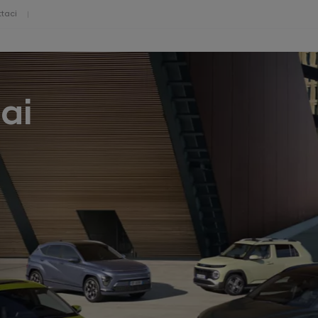
taci
ai