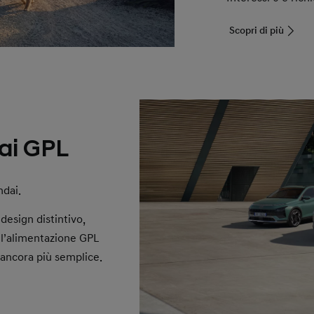
Scopri di più
i GPL
ndai.
esign distintivo,
ell’alimentazione GPL
ancora più semplice.