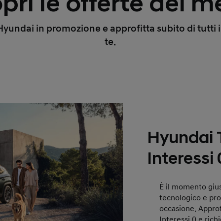
pri le offerte del m
undai in promozione e approfitta subito di tutti i 
te.
Hyundai
Interessi 
È il momento giu
tecnologico e pr
occasione. Approfi
Interessi 0 e rich