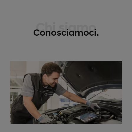
Chi siamo
Conosciamoci.