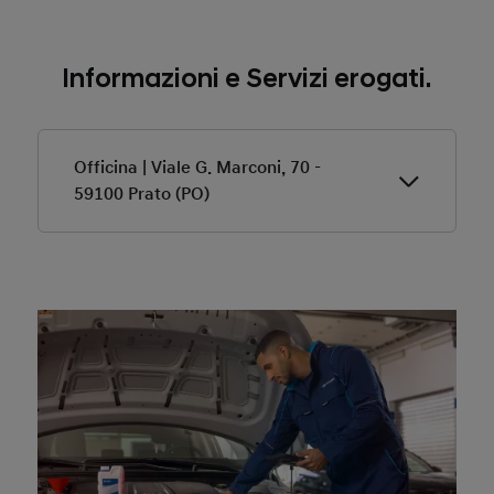
Informazioni e Servizi erogati.
Officina | Viale G. Marconi, 70 -
59100 Prato (PO)
Ricarica qui la tua Hyundai
Colonnine di ricarica in Officina:
32A - 400V - 50Hz - 3Ph - IP54 class 2
(Il servizio è disponibile esclusivamente ai nostri
clienti)
✔ Assistenza