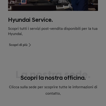
✔ Accessori Originali Hyundai
✔ Ricambi Originali Hyundai
Hyundai Service.
✔ Servizio esterno di carrozzeria
Scopri tutti i servizi post-vendita disponibili per la tua
✔ Servizio esterno di lavaggio
Hyundai.
✔ Pre-revisione
Scopri di più
✔ Cambio pneumatici
✔ Manutenzione veicoli full electric
La nostra sede.
Scopri la nostra officina.
Clicca sulla sede per scoprire tutte le informazioni di
contatto.