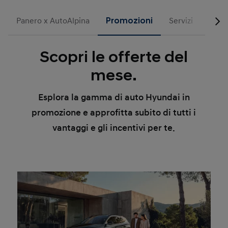
Panero x AutoAlpina
Promozioni
Servizi
Busi
Scopri le offerte del
mese.
Esplora la gamma di auto Hyundai in
promozione e approfitta subito di tutti i
vantaggi e gli incentivi per te.