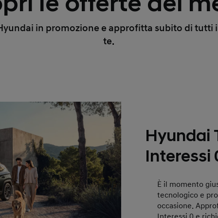
pri le offerte del m
undai in promozione e approfitta subito di tutti i 
te.
Hyundai
Interessi 
È il momento giu
tecnologico e pr
occasione. Approfi
Interessi 0 e rich