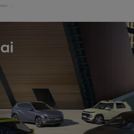
taci
ai