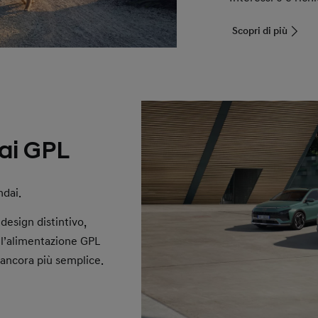
Scopri di più
i GPL
ndai.
esign distintivo,
ell’alimentazione GPL
ancora più semplice.