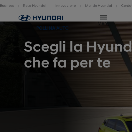
Business
Rete Hyundai
Innovazione
Mondo Hyundai
Contat
Home
Menu
POLLINA AUTO
Scegli la Hyund
che fa per te