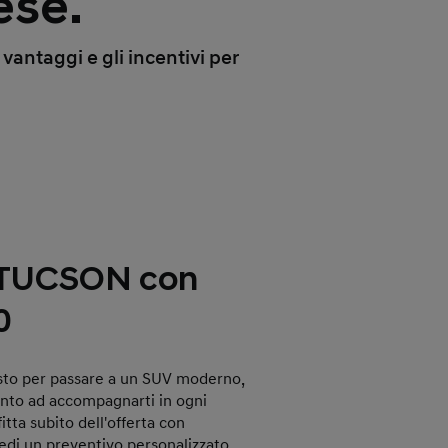
ese.
vantaggi e gli incentivi per
 TUCSON con
0
sto per passare a un SUV moderno,
onto ad accompagnarti in ogni
tta subito dell'offerta con
iedi un preventivo personalizzato.