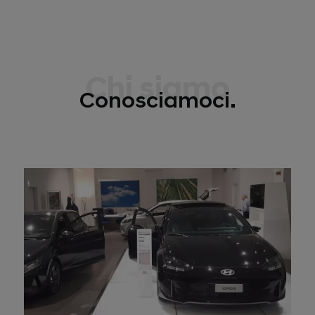
Chi siamo
Conosciamoci.