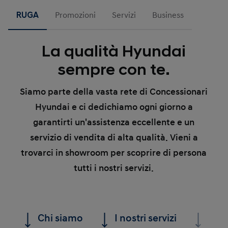
RUGA
Promozioni
Servizi
Business
La qualità Hyundai
sempre con te.
Siamo parte della vasta rete di Concessionari
Hyundai e ci dedichiamo ogni giorno a
garantirti
un'assistenza eccellente e un
servizio di vendita di alta qualità.
Vieni a
trovarci in showroom per scoprire di persona
tutti i nostri servizi.
Chi siamo
I nostri servizi
Le n