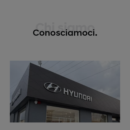
Chi siamo
Conosciamoci.