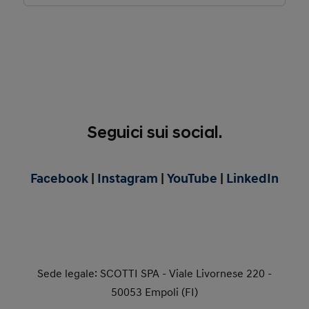
Acquista in pronta consegna
Esplora i veicoli in pronta consegna
Seguici sui social.
Facebook
|
Instagram
|
YouTube
|
LinkedIn
Sede legale: SCOTTI SPA - Viale Livornese 220 -
50053 Empoli (FI)