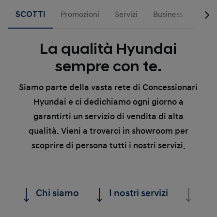
SCOTTI
Promozioni
Servizi
Business
Hyun
La qualità Hyundai
sempre con te.
Siamo parte della vasta rete di Concessionari
Hyundai e ci dedichiamo ogni giorno a
garantirti un servizio di vendita di alta
qualità. Vieni a trovarci in showroom per
scoprire di persona tutti i nostri servizi.
Chi siamo
I nostri servizi
La n