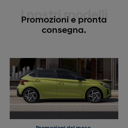
I nostri modelli
Promozioni e pronta
consegna.