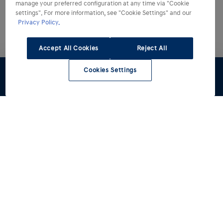
manage your preferred configuration at any time via "Cookie
settings". For more information, see "Cookie Settings" and our
Privacy Policy.
Accept All Cookies
Reject All
Cookies Settings
Preventivo
Test Drive
Configuratore
Modelli
Acquista
Tutti i modelli
INSTER
Informazioni Utili
IONIQ 3