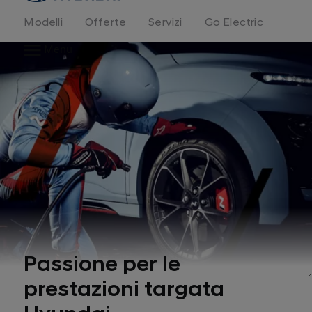
Modelli
Offerte
Servizi
Go Electric
Menu
Passione per le
1
prestazioni targata