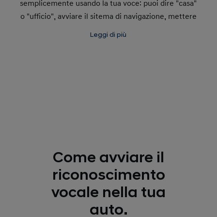
semplicemente usando la tua voce: puoi dire "casa"
o "ufficio", avviare il sitema di navigazione, mettere
in pausa e riprendere il tragitto quando vuoi e
Leggi di più
ricevere informazioni sulla durata del percorso.
Come avviare il
riconoscimento
vocale nella tua
auto.