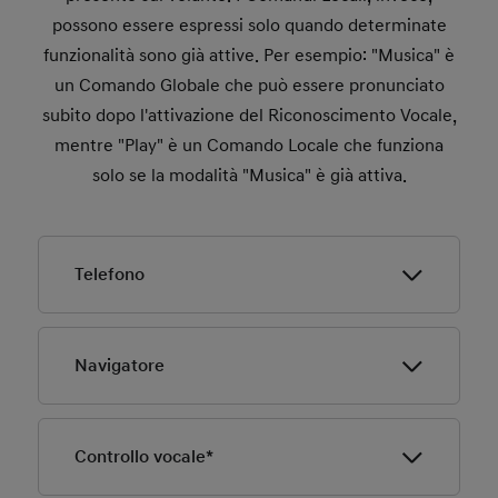
possono essere espressi solo quando determinate
funzionalità sono già attive. Per esempio: "Musica" è
un Comando Globale che può essere pronunciato
subito dopo l'attivazione del Riconoscimento Vocale,
mentre "Play" è un Comando Locale che funziona
solo se la modalità "Musica" è già attiva.
Telefono
Il telefono deve essere connesso tramite Bluetooth.
Navigatore
Per chiamare i contatti salvati nel tuo telefono, devi
sincronizzare la rubrica (è possibile scaricare fino a
5.000 contatti).
Per un servizio più efficiente, l'area entro cui si limita la ricerca al
auto. Se desideri cercare località in un altro stato, pronuncia il nom
Controllo vocale*
Se il numero di contatti è molto elevato, potrebbe
Cerca indirizzo
volerci un po' di tempo prima che la tua rubrica sia