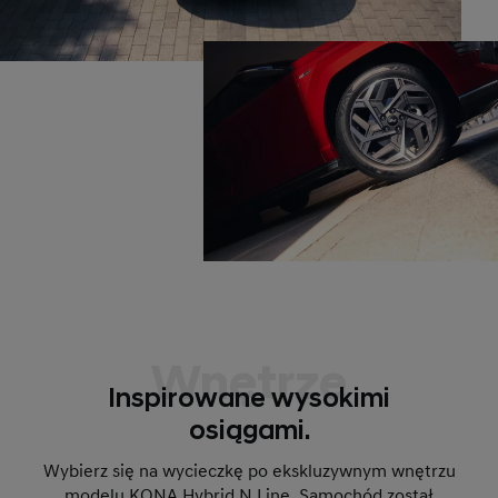
Wnętrze
Inspirowane wysokimi
osiągami.
Wybierz się na wycieczkę po ekskluzywnym wnętrzu
modelu KONA Hybrid N Line. Samochód został