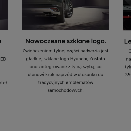
e
Nowoczesne szklane logo.
Le
Zwieńczeniem tylnej części nadwozia jest
C
gładkie, szklane logo Hyundai. Zostało
LED
na
ono zintegrowane z tylną szybą, co
ty
stanowi krok naprzód w stosunku do
35
tradycyjnych emblematów
ateł
samochodowych.