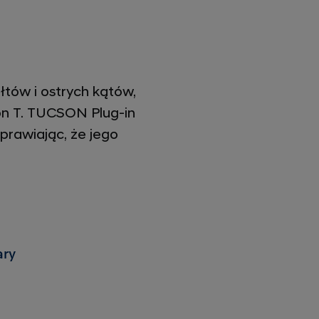
łtów i ostrych kątów,
on T. TUCSON Plug-in
prawiając, że jego
ry