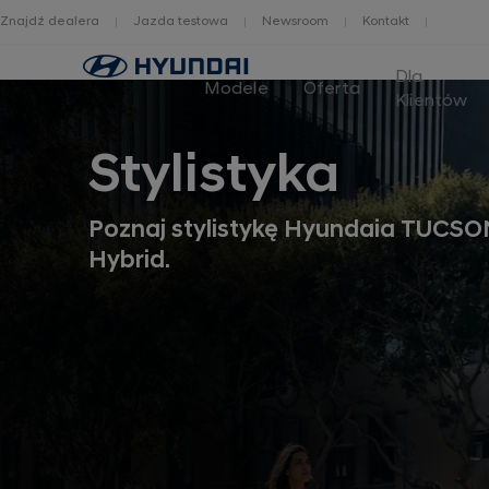
Znajdź dealera
Jazda testowa
Newsroom
Kontakt
Home
Dla
Modele
Oferta
Klientów
Stylistyka
Poznaj stylistykę Hyundaia TUCSON
Hybrid.