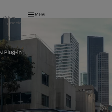
Menu
Odkryj
Hyundaia
 Plug-in