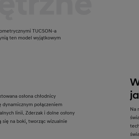
ętrzne
geometrycznymi TUCSON-a
czynią ten model wyjątkowym
W
j
ktowana osłona chłodnicy
ię dynamicznym połączeniem
Na 
lnych linii. Zderzak i dolne osłony
świ
 się na boki, tworząc wizualnie
tec
świa