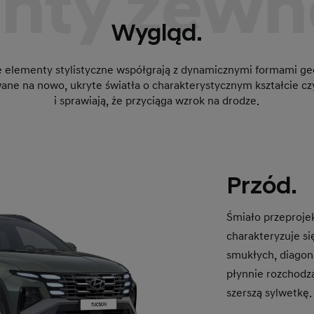
nty zewn
Wygląd.
 elementy stylistyczne współgrają z dynamicznymi formami 
wane na nowo, ukryte światła o charakterystycznym kształcie 
i sprawiają, że przyciąga wzrok na drodze.
Przód.
Śmiało przeproje
charakteryzuje s
smukłych, diagona
płynnie rozchodzą
szerszą sylwetkę.