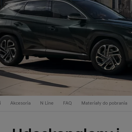
i
Akcesoria
N Line
FAQ
Materiały do pobrania