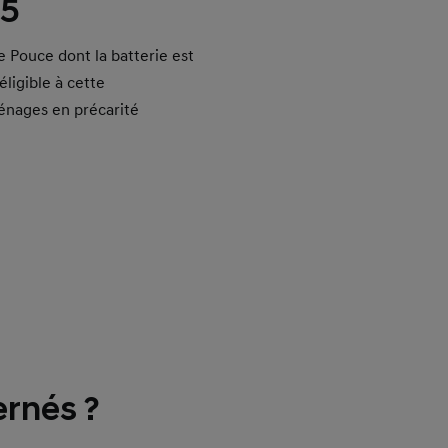
25
e Pouce dont la batterie est
ligible à cette
ménages en précarité
rnés ?