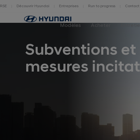
RSE
Découvrir Hyundai
Entreprises
Run to progress
Contact
Page
d'accueil
Modèles
Acheter
Entreti
Subventions et
mesures incitat