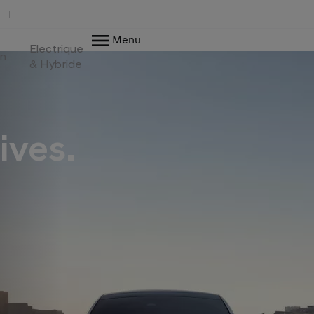
Menu
Electrique
en
& Hybride
ives.