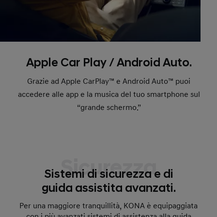
Apple Car Play / Android Auto.
Grazie ad Apple CarPlay™ e Android Auto™ puoi
accedere alle app e la musica del tuo smartphone sul
“grande schermo.”
Sicurezza
Sistemi di sicurezza e di
guida assistita avanzati.
Per una maggiore tranquillità, KONA è equipaggiata
con i più avanzati sistemi di assistenza alla guida