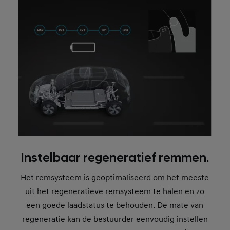
Instelbaar regeneratief remmen.
Het remsysteem is geoptimaliseerd om het meeste
uit het regeneratieve remsysteem te halen en zo
een goede laadstatus te behouden. De mate van
regeneratie kan de bestuurder eenvoudig instellen