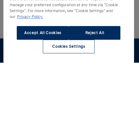
manage your preferred configuration at any time via "Cookie
Settings". For more information, see "Cookie Settings" and
our
Privacy Policy.
Accept All Cookies
Reject All
Cookies Settings
Stel samen
Offerte
Voorraad
Dealers
Hyundai kiezen
Hyundai ontdekken
Alle modellen
Reviews
Hyundai rijden