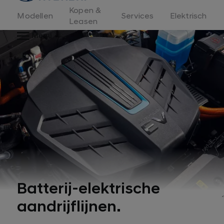
Kopen &
Modellen
Services
Elektrisch
Leasen
Menu
Batterij-elektrische
aandrijflijnen.