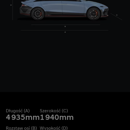
Długość (A)
Szerokość (C)
4 935
mm
1 940
mm
Rozstaw osi (B)
Wysokość (D)