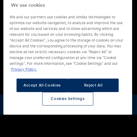
We use cookies
We and our partners use cookies and similar technologies to
optimize our website navigation, to analyze and improve the use
of our website and services and to show advertising which are
relevant for you based on your browsing habits. By clicking
"Accept All Cookies", you agree to the storage of cookies on your
device and the corresponding processing of your data. You may
decline all not strictly necessary cookies via "Reject All" or
manage your preferred configuration at any time via "Cookie
settings". For more information, see "Cookie Settings" and our
Privacy Policy.
Accept All Cookies
Reject All
Cookies Settings