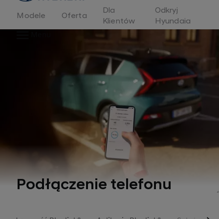
Dla
Odkryj
Modele
Oferta
Klientów
Hyundaia
Menu
Podłączenie telefonu