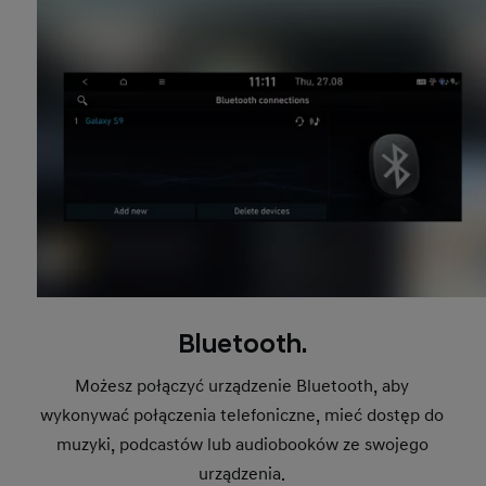
Bluetooth.
Możesz połączyć urządzenie Bluetooth, aby
wykonywać połączenia telefoniczne, mieć dostęp do
muzyki, podcastów lub audiobooków ze swojego
urządzenia.