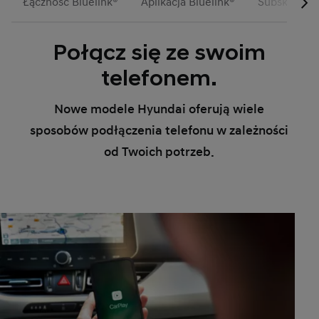
Łączność Bluelink®
Aplikacja Bluelink®
Subskrypcje
Połącz się ze swoim
telefonem.
Nowe modele Hyundai oferują wiele
sposobów podłączenia telefonu w zależności
od Twoich potrzeb.