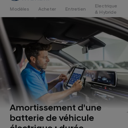
d'accueil
Electrique
Modèles
Acheter
Entretien
& Hybride
Menu
Amortissement d'une
batterie de véhicule