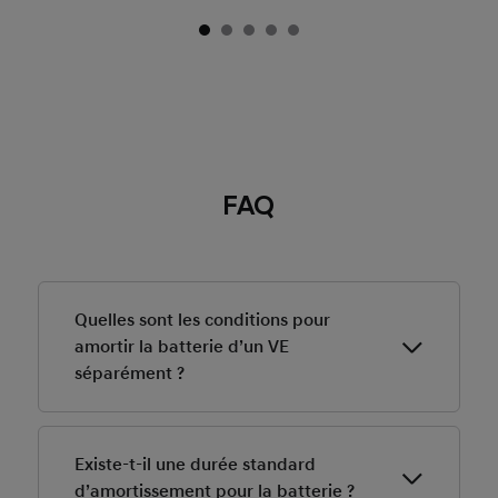
FAQ
Quelles sont les conditions pour
amortir la batterie d’un VE
séparément ?
Une facture mentionnant distinctement le prix de la
batterie et du véhicule est indispensable pour
Existe-t-il une durée standard
appliquer un amortissement séparé.
d’amortissement pour la batterie ?