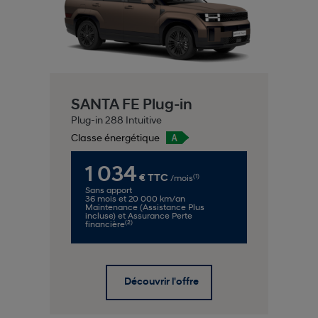
SANTA FE Plug-in
Plug-in 288 Intuitive
Classe énergétique
1 034
(1)
€ TTC
/mois
Sans apport
36 mois et 20 000 km/an
Maintenance (Assistance Plus
incluse) et Assurance Perte
(2)
financière
Découvrir l'offre