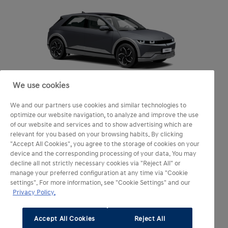
We use cookies
IONIQ 5
We and our partners use cookies and similar technologies to
84 kWh N Line
optimize our website navigation, to analyze and improve the use
of our website and services and to show advertising which are
Classe énergétique
relevant for you based on your browsing habits. By clicking
"Accept All Cookies", you agree to the storage of cookies on your
1 471
device and the corresponding processing of your data. You may
(1)
€ TTC
/mois
decline all not strictly necessary cookies via "Reject All" or
Sans apport
36 mois et 20 000 km/an
manage your preferred configuration at any time via "Cookie
Maintenance (Assistance Plus
settings". For more information, see "Cookie Settings" and our
incluse) et Assurance Perte
(2)
financière
Privacy Policy.
Accept All Cookies
Reject All