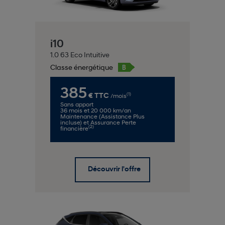
i10
1.0 63 Eco Intuitive
Classe énergétique
385
(1)
€ TTC
/mois
Sans apport
36 mois et 20 000 km/an
Maintenance (Assistance Plus
incluse) et Assurance Perte
(2)
financière
Découvrir l'offre