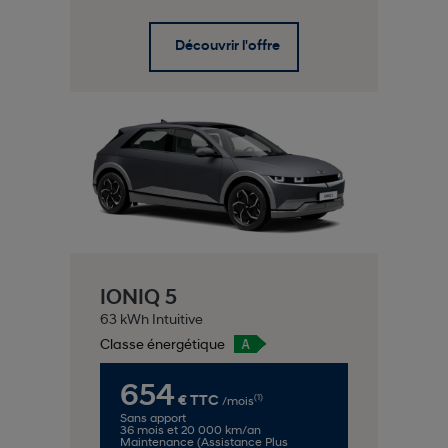
Découvrir l'offre
IONIQ 5
63 kWh Intuitive
Classe énergétique
654
(1)
€ TTC
/mois
Sans apport
36 mois et 20 000 km/an
Maintenance (Assistance Plus