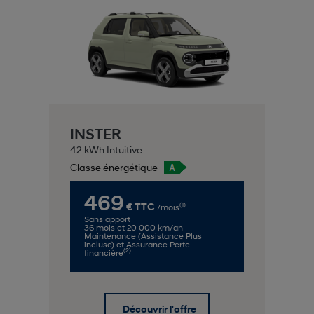
INSTER
42 kWh Intuitive
Classe énergétique
469
(1)
€ TTC
/mois
Sans apport
36 mois et 20 000 km/an
Maintenance (Assistance Plus
incluse) et Assurance Perte
(2)
financière
Découvrir l'offre