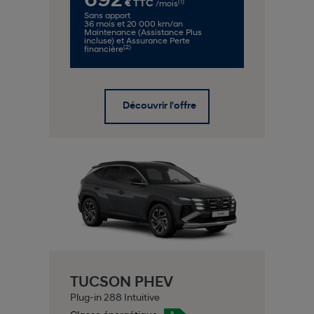
692
(1)
€ TTC
/mois
Sans apport
36 mois et 20 000 km/an
Maintenance (Assistance Plus
incluse) et Assurance Perte
(2)
financière
Découvrir l'offre
TUCSON PHEV
Plug-in 288 Intuitive