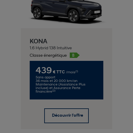
KONA
1.6 Hybrid 138 Intuitive
Classe énergétique
439
(1)
€ TTC
/mois
Sans apport
36 mois et 20 000 km/an
Maintenance (Assistance Plus
incluse) et Assurance Perte
(2)
financière
Découvrir l'offre