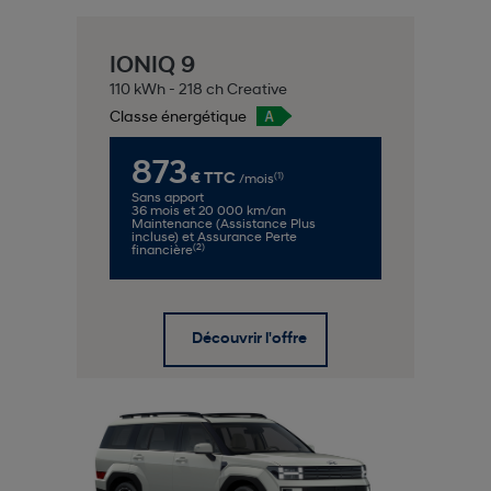
IONIQ 9
110 kWh - 218 ch Creative
Classe énergétique
873
(1)
€ TTC
/mois
Sans apport
36 mois et 20 000 km/an
Maintenance (Assistance Plus
incluse) et Assurance Perte
(2)
financière
Découvrir l'offre