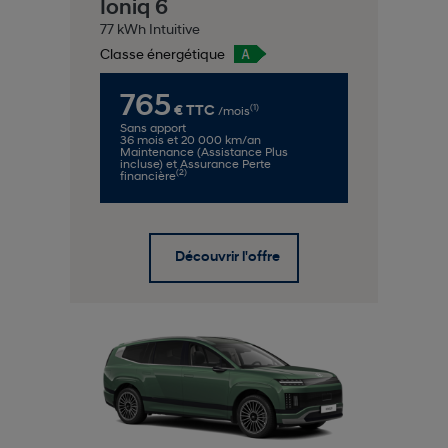
Ioniq 6
77 kWh Intuitive
Classe énergétique
765
(1)
€ TTC
/mois
Sans apport
36 mois et 20 000 km/an
Maintenance (Assistance Plus
incluse) et Assurance Perte
(2)
financière
Découvrir l'offre