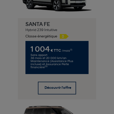
SANTA FE
Hybrid 239 Intuitive
Classe énergétique
1 004
(1)
€ TTC
/mois
Sans apport
36 mois et 20 000 km/an
Maintenance (Assistance Plus
incluse) et Assurance Perte
(2)
financière
Découvrir l'offre