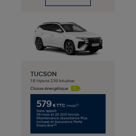
TUCSON
1.6 Hybrid 239 Intuitive
Classe énergétique
579
(1)
€ TTC
/mois
Sans apport
36 mois et 20 000 km/an
Maintenance (Assistance Plus
incluse) et Assurance Perte
(2)
financière