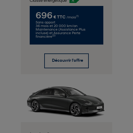
Classe énergétique
696
(1)
€ TTC
/mois
Sans apport
36 mois et 20 000 km/an
Maintenance (Assistance Plus
incluse) et Assurance Perte
(2)
financière
Découvrir l'offre