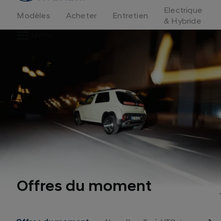
d'accueil
Electrique
Modèles
Acheter
Entretien
& Hybride
Menu
Offres du moment